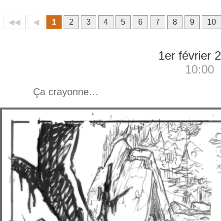
◀◀
◀
1
2
3
4
5
6
7
8
9
10
1er février 
10:00
Ça crayonne…