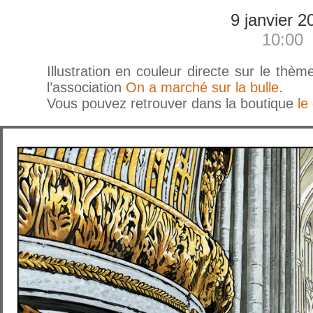
9 janvier 2
10:00
Illustration en couleur directe sur le thè
l’association
On a marché sur la bulle
.
Vous pouvez retrouver dans la boutique
le