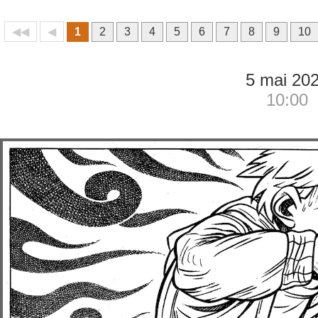
◀◀
◀
1
2
3
4
5
6
7
8
9
10
5 mai 20
10:00