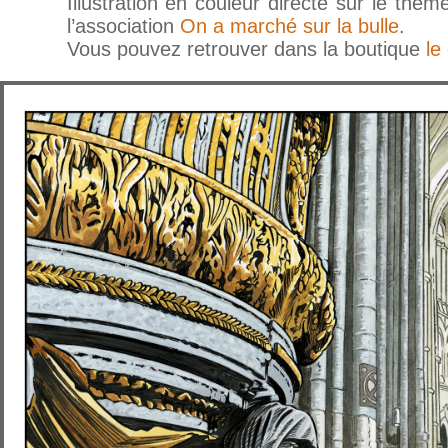
Illustration en couleur directe sur le thè
l’association
On a marché sur la bulle
.
Vous pouvez retrouver dans la boutique
le