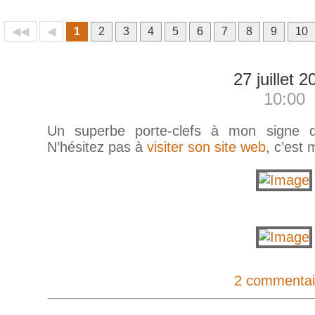
◀◀
◀
1
2
3
4
5
6
7
8
9
10
27 juillet 2
10:00
Un superbe porte-clefs à mon signe d
N’hésitez pas à
visiter son site web
, c’est 
2 commentai