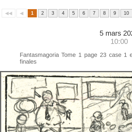
◀◀
◀
1
2
3
4
5
6
7
8
9
10
5 mars 20
10:00
Fantasmagoria Tome 1 page 23 case 1 et
finales