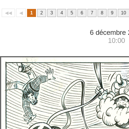
◀◀
◀
1
2
3
4
5
6
7
8
9
10
6 décembre 
10:00