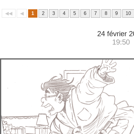
◀◀
◀
1
2
3
4
5
6
7
8
9
10
24 février 
19:50