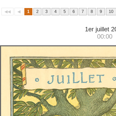
◀◀
◀
1
2
3
4
5
6
7
8
9
10
1er juillet 
00:00