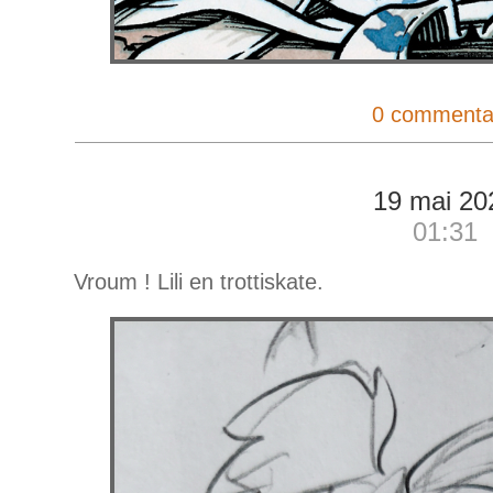
0 commenta
19 mai 20
01:31
Vroum ! Lili en trottiskate.