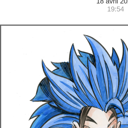
18 avril 2
19:54