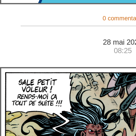
0 commenta
28 mai 20
08:25