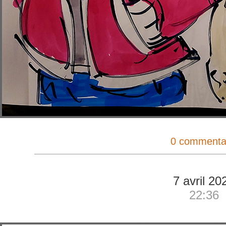
0 commenta
7 avril 20
22:36