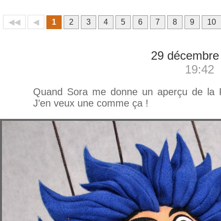
◀◀
◀
1
2
3
4
5
6
7
8
9
10
29 décembre
19:42
Quand Sora me donne un aperçu de la Po
J’en veux une comme ça !