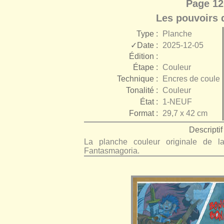
Page 12
Les pouvoirs 
Type :
Planche
✓Date :
2025-12-05
Édition :
Étape :
Couleur
Technique :
Encres de couleu
Tonalité :
Couleur
État :
1-NEUF
Format :
29,7 x 42 cm
Descriptif 
La planche couleur originale de
Fantasmagoria.