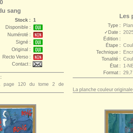
0
du sang
Les 
Stock :
1
Type :
Pla
Disponible :
✓Date :
2025
Numéroté :
Édition :
Signé :
Étape :
Coul
r
Original :
Technique :
Encr
Recto Verso :
Tonalité :
Coul
Contact :
État :
1-N
Format :
29,7
:
 la page 120 du tome 2 de
La planche couleur original