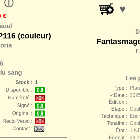
ⓘ
♥
 €
aoul
D
116 (couleur)
Fantasmago
oria
F
2
6
du sang
Les 
Stock :
1
Type :
Pla
Disponible :
✓Date :
2025
Numéroté :
Édition :
Signé :
Étape :
Coul
r
Original :
Technique :
Encr
Recto Verso :
Tonalité :
Coul
Contact :
État :
1-N
Format :
29,7