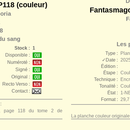
D
118 (couleur)
Fantasmago
oria
F
2
8
du sang
Les 
Stock :
1
Type :
Pla
Disponible :
✓Date :
2025
Numéroté :
Édition :
Signé :
Étape :
Coul
r
Original :
Technique :
Encr
Recto Verso :
Tonalité :
Coul
Contact :
État :
1-N
Format :
29,7
:
 la page 118 du tome 2 de
La planche couleur original