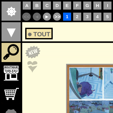
⎈ TOUT
TABLEAU
TABLEAU