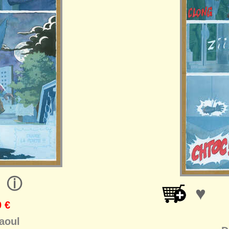
ⓘ
♥
 €
aoul