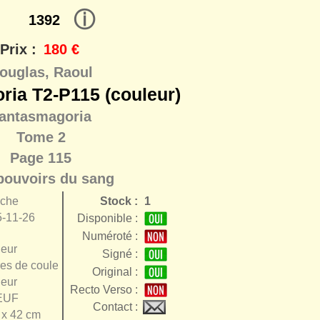
ⓘ
1392
Prix :
180 €
ouglas, Raoul
ria T2-P115 (couleur)
antasmagoria
Tome 2
Page 115
pouvoirs du sang
nche
Stock :
1
-11-26
Disponible :
Numéroté :
eur
Signé :
es de couleur
Original :
eur
Recto Verso :
EUF
Contact :
 x 42 cm