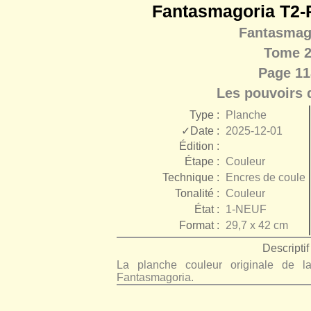
Fantasmagoria T2-P
Fantasmag
Tome 
Page 11
Les pouvoirs 
Type :
Planche
✓Date :
2025-12-01
Édition :
Étape :
Couleur
Technique :
Encres de couleu
Tonalité :
Couleur
État :
1-NEUF
Format :
29,7 x 42 cm
Descriptif 
La planche couleur originale de
Fantasmagoria.