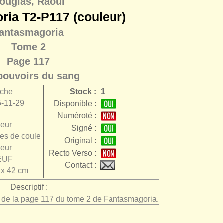
ouglas, Raoul
ria T2-P117 (couleur)
antasmagoria
Tome 2
Page 117
pouvoirs du sang
nche
Stock :
1
-11-29
Disponible :
Numéroté :
eur
Signé :
es de couleur
Original :
eur
Recto Verso :
EUF
Contact :
 x 42 cm
Descriptif :
e de la page 117 du tome 2 de Fantasmagoria.