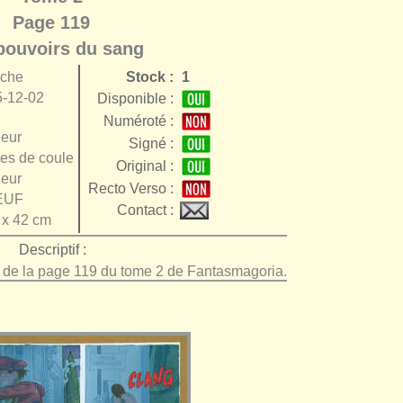
Page 119
pouvoirs du sang
nche
Stock :
1
-12-02
Disponible :
Numéroté :
eur
Signé :
es de couleur
Original :
eur
Recto Verso :
EUF
Contact :
 x 42 cm
Descriptif :
e de la page 119 du tome 2 de Fantasmagoria.