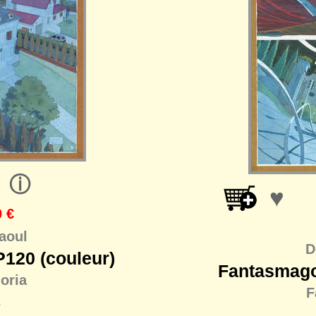
ⓘ
♥
 €
aoul
D
120 (couleur)
Fantasmago
oria
F
2