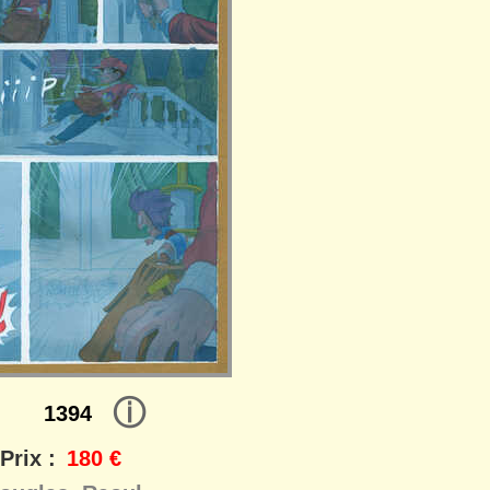
ⓘ
1394
Prix :
180 €