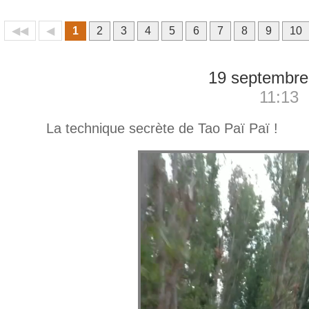
◀◀
◀
1
2
3
4
5
6
7
8
9
10
19 septembre
11:13
La technique secrète de Tao Paï Paï !