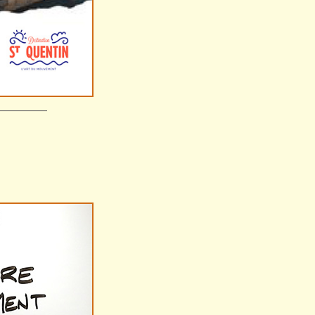
—————