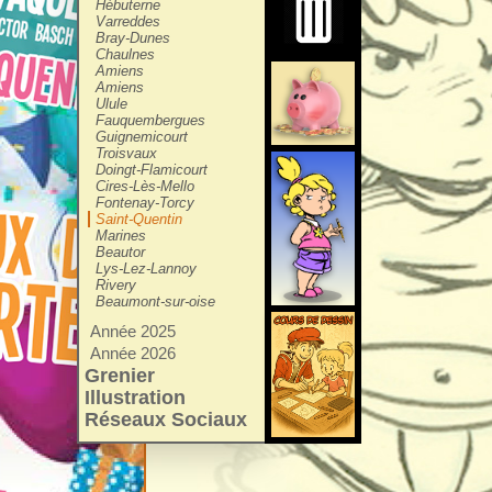
Hébuterne
Varreddes
Bray-Dunes
Chaulnes
Amiens
Amiens
Ulule
Fauquembergues
Guignemicourt
Troisvaux
Doingt-Flamicourt
Cires-Lès-Mello
Fontenay-Torcy
Saint-Quentin
Marines
Beautor
Lys-Lez-Lannoy
Rivery
Beaumont-sur-oise
Année 2025
Année 2026
Grenier
Illustration
Réseaux Sociaux