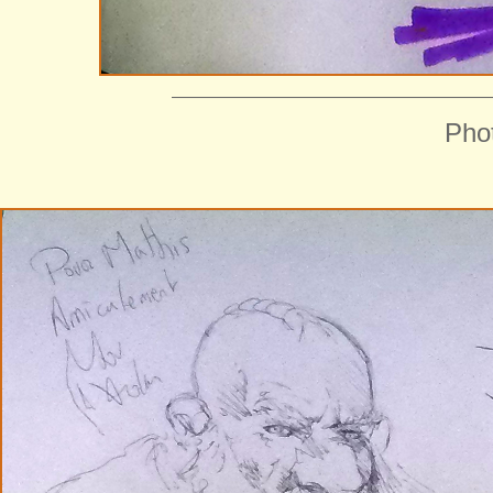
——————————————————
Phot