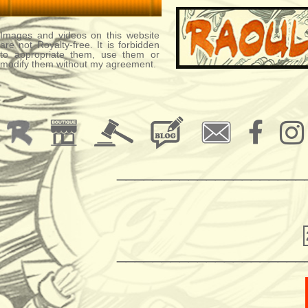
Images and videos on this website
are not Royalty-free. It is forbidden
to appropriate them, use them or
modify them without my agreement.
_____________________
_____________________