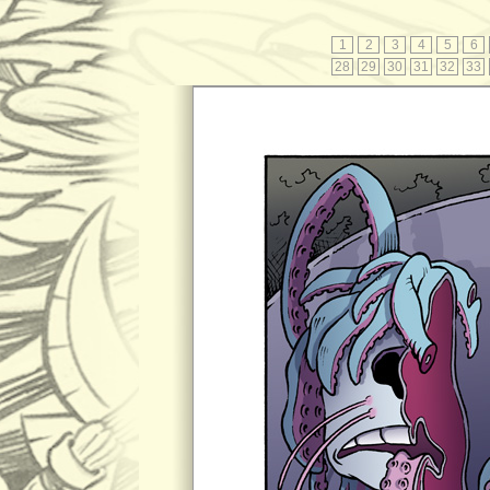
1
2
3
4
5
6
28
29
30
31
32
33