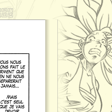
26
27
53
54