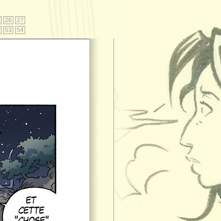
26
27
53
54