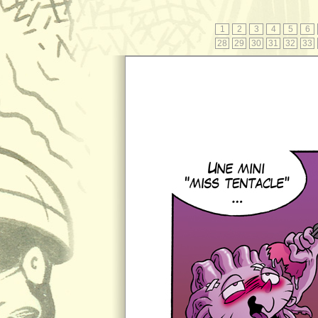
1
2
3
4
5
6
28
29
30
31
32
33