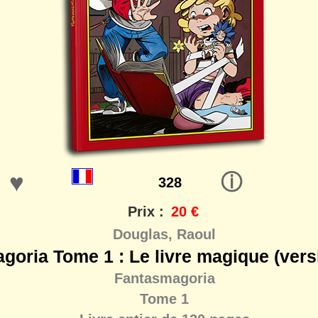
♥
ⓘ
328
Prix :
20 €
Douglas, Raoul
goria Tome 1 : Le livre magique (vers
Fantasmagoria
Tome 1