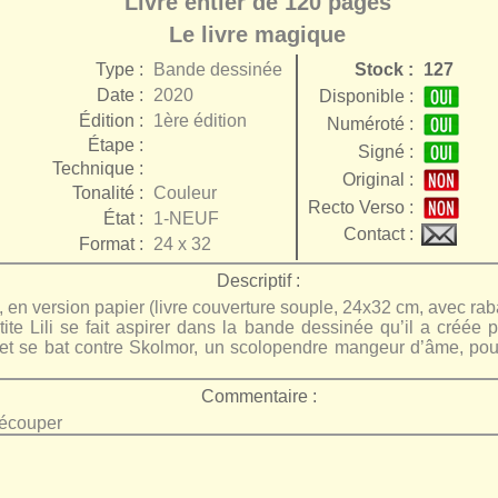
Livre entier de 120 pages
Le livre magique
Type :
Bande dessinée
Stock :
127
Date :
2020
Disponible :
Édition :
1ère édition
Numéroté :
Étape :
Signé :
Technique :
Original :
Tonalité :
Couleur
Recto Verso :
État :
1-NEUF
Contact :
Format :
24 x 32
Descriptif :
version papier (livre couverture souple, 24x32 cm, avec rabat
tite Lili se fait aspirer dans la bande dessinée qu’il a créée 
 et se bat contre Skolmor, un scolopendre mangeur d’âme, pour 
Commentaire :
découper