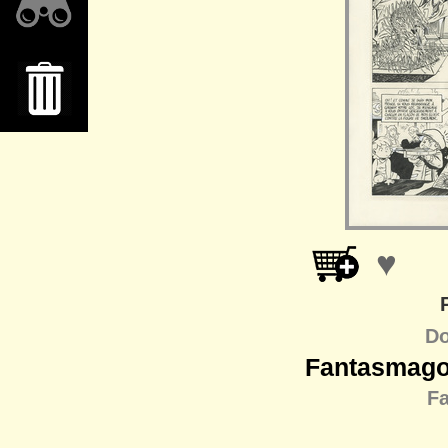
♥
Do
Fantasmagor
F