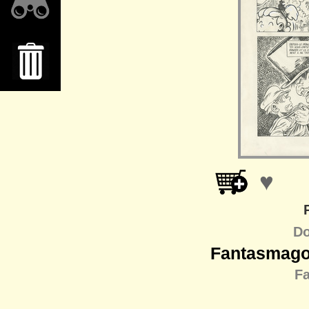
♥
Do
Fantasmagor
F