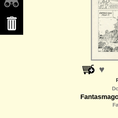
♥
Do
Fantasmagor
F