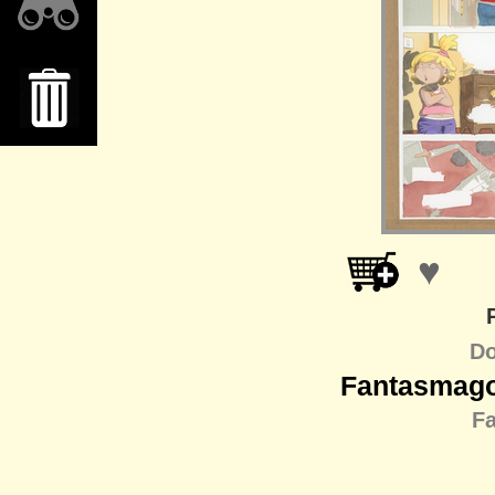
♥
Do
Fantasmagor
F