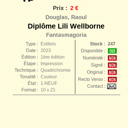
Prix :
2 €
Douglas, Raoul
Diplôme Lili Wellborne
Fantasmagoria
Type :
Exlibris
Stock :
247
Date :
2023
Disponible :
Édition :
1ère édition
Numéroté :
Étape :
Impression
Signé :
Technique :
Quadrichromie
Original :
Tonalité :
Couleur
Recto Verso :
État :
1-NEUF
Contact :
Format :
10 x 21