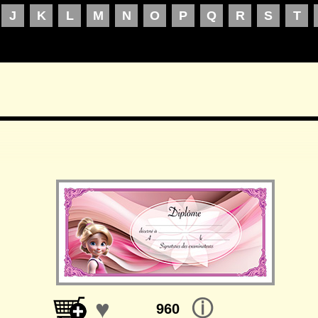
♥
ⓘ
960