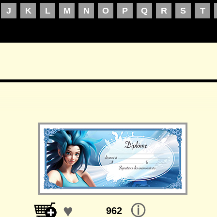
♥
ⓘ
962