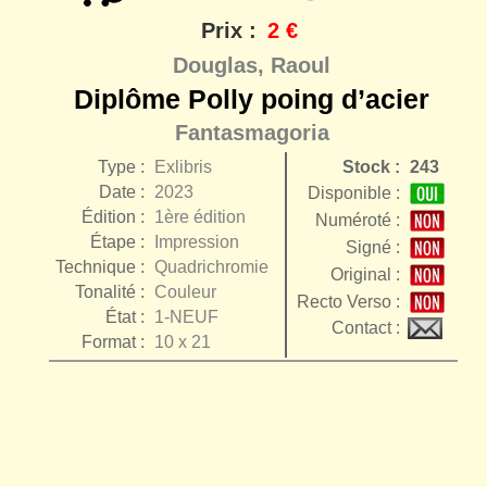
Prix :
2 €
Douglas, Raoul
Diplôme Polly poing d’acier
Fantasmagoria
Type :
Exlibris
Stock :
243
Date :
2023
Disponible :
Édition :
1ère édition
Numéroté :
Étape :
Impression
Signé :
Technique :
Quadrichromie
Original :
Tonalité :
Couleur
Recto Verso :
État :
1-NEUF
Contact :
Format :
10 x 21